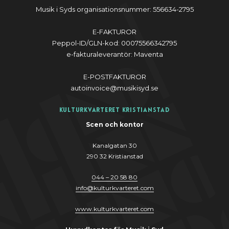
Musik i Syds organisationsnummer: 556634-2795
E-FAKTUROR
Peppol-ID/GLN-kod: 00075566342795
e-fakturaleverantör: Maventa
E-POSTFAKTUROR
autoinvoice@musikisyd.se
Kulturkvarteret Kristianstad
Scen och kontor
Kanalgatan 30
290 32 Kristianstad
044 – 20 58 80
info
@
kulturkvarteret.com
www.kulturkvarteret.com