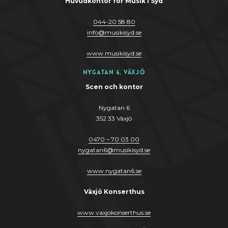
Huvudkontor för Musik i Syd
044-20 58 80
info
@
musikis
y
d.se
www.musikis
y
d.se
Nygatan 6, Växjö
Scen och kontor
Nygatan 6
352 33 Växjö
0470 – 70 03 00
nygatan6@musikisyd.se
www.nygatan6.se
Växjö Konserthus
www.vaxjokonserthus.se