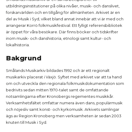
utbildningsinstitutioner på olika nivåer, musik- och danslivet,
forskarvärlden och en tillgång för allmänheten. Arkivet är en
del av Musik i Syd, vilket bland annat innebär att vi är med och
arrangerar Korrö folkmusikfestival. Ett fylligt referensbibliotek
är öppet för våra besökare. Där finns böcker och tidskrifter
inom musik- och danshistoria, etnologi samt kultur- och
lokalhistoria.
Bakgrund
Smålands Musikarkiv bildades 1992 och är ett regionalt
musikarkiv placerat i Växjö. Syftet med arkivet var att ta hand
om och utveckla den regionala folkmusikdokumentation som
bedrivits sedan mitten 1970-talet samt de omfattande
notsamlingarna efter Kronobergs regementes musikkår.
Verksamhetsfältet omfattar numera även dans, populärmusik
och nöjesliv samt konst- och kyrkomusik. Arkivets samlingar
ägs av Region Kronoberg men verksamheten är sedan 2003
knuten till Musik i Syd.