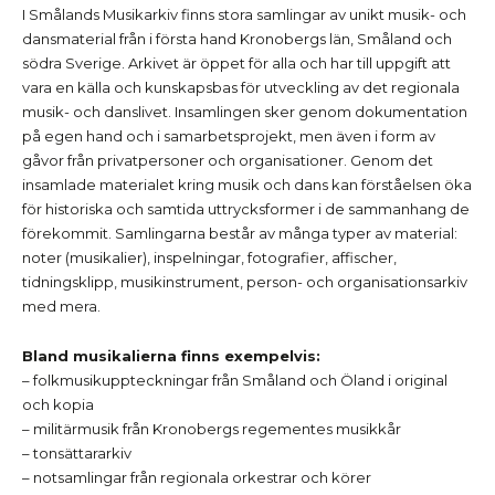
I Smålands Musikarkiv finns stora samlingar av unikt musik- och
dansmaterial från i första hand Kronobergs län, Småland och
södra Sverige. Arkivet är öppet för alla och har till uppgift att
vara en källa och kunskapsbas för utveckling av det regionala
musik- och danslivet. Insamlingen sker genom dokumentation
på egen hand och i samarbetsprojekt, men även i form av
gåvor från privatpersoner och organisationer. Genom det
insamlade materialet kring musik och dans kan förståelsen öka
för historiska och samtida uttrycksformer i de sammanhang de
förekommit. Samlingarna består av många typer av material:
noter (musikalier), inspelningar, fotografier, affischer,
tidningsklipp, musikinstrument, person- och organisationsarkiv
med mera.
Bland musikalierna finns exempelvis:
– folkmusikuppteckningar från Småland och Öland i original
och kopia
– militärmusik från Kronobergs regementes musikkår
– tonsättararkiv
– notsamlingar från regionala orkestrar och körer