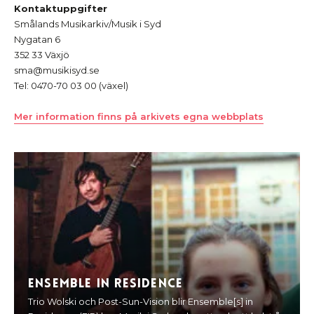
Kontaktuppgifter
Smålands Musikarkiv/Musik i Syd
Nygatan 6
352 33 Växjö
sma@musikisyd.se
Tel: 0470-70 03 00 (växel)
Mer information finns på arkivets egna webbplats
Ensemble in Residence
Trio Wolski och Post-Sun-Vision blir Ensemble[s] in