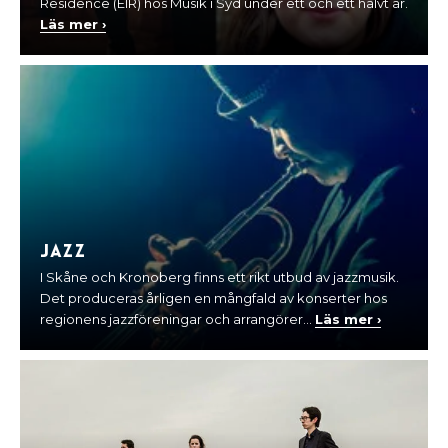
Residence (EIR) hos Musik i Syd under ett och ett halvt år.
Läs mer ›
Jazz
I Skåne och Kronoberg finns ett rikt utbud av jazzmusik.
Det produceras årligen en mångfald av konserter hos
regionens jazzföreningar och arrangörer...
Läs mer ›