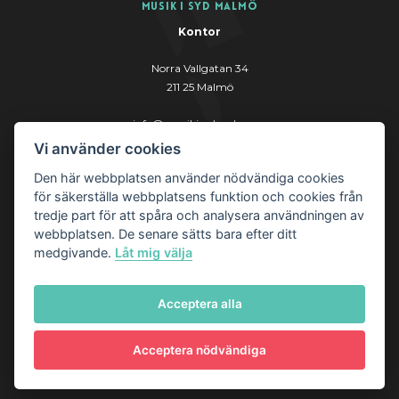
Musik i Syd Malmö
Kontor
Norra Vallgatan 34
211 25 Malmö
info@musikisydmalmo.se
Vi använder cookies
www.musikisydmalmo.se
Den här webbplatsen använder nödvändiga cookies
för säkerställa webbplatsens funktion och cookies från
tredje part för att spåra och analysera användningen av
webbplatsen. De senare sätts bara efter ditt
medgivande.
Låt mig välja
© Musik i Syd AB
Acceptera alla
Acceptera nödvändiga
Hantera cookies
Läs om cookies och personuppgifter
här