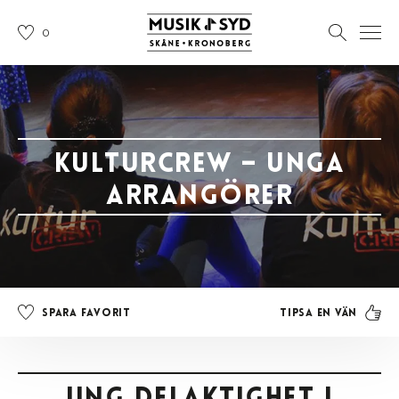
0
KulturCrew – unga
arrangörer
Tipsa en vän
Spara favorit
Ung delaktighet i