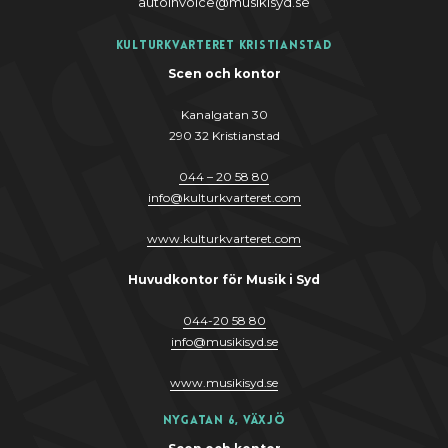
autoinvoice@musikisyd.se
Kulturkvarteret Kristianstad
Scen och kontor
Kanalgatan 30
290 32 Kristianstad
044 – 20 58 80
info
@
kulturkvarteret.com
www.kulturkvarteret.com
Huvudkontor för Musik i Syd
044-20 58 80
info
@
musikis
y
d.se
www.musikis
y
d.se
Nygatan 6, Växjö