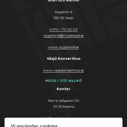
Scen och kontor
Nygatan 6
352 33 Växjö
0470 – 70 03 00
nygatan6@musikisyd.se
www.nygatan6.se
Växjö Konserthus
www.vaxjokonserthus.se
Musik i Syd Malmö
Kontor
Norra Vallgatan 34
211 25 Malmö
info@musikisydmalmo.se
Vi använder cookies