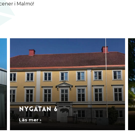
cener i Malmö!
Nygatan 6
Läs mer ›