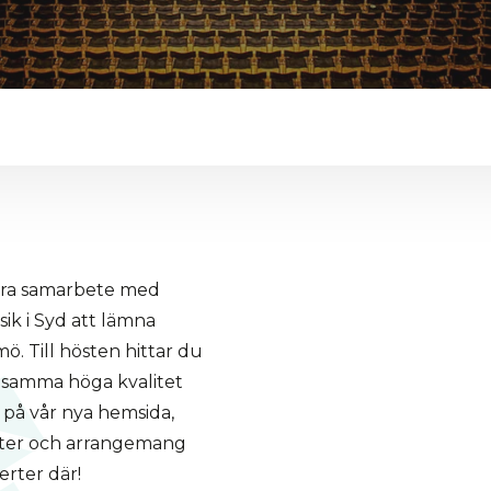
nära samarbete med
ik i Syd att lämna
ö. Till hösten hittar du
s samma höga kvalitet
s på vår nya hemsida,
erter och arrangemang
erter där!