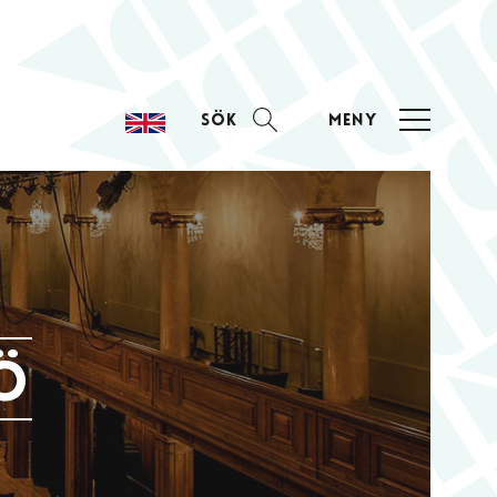
Sök
Meny
ö