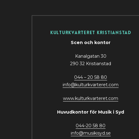
Kulturkvarteret Kristianstad
Scen och kontor
Kanalgatan 30
290 32 Kristianstad
044 – 20 58 80
info
@
kulturkvarteret.com
www.kulturkvarteret.com
Huvudkontor för Musik i Syd
044-20 58 80
info
@
musikis
y
d.se