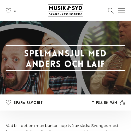
0
Spelmansjul med
Anders och Laif
Tipsa en vän
Spara favorit
Vad blir det om man buntar ihop två av södra Sveriges mest