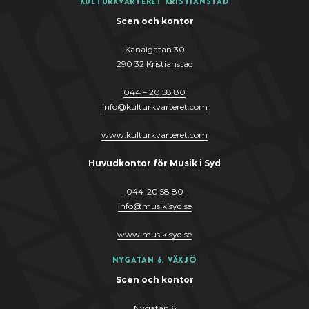
Kulturkvarteret Kristianstad
Scen och kontor
Kanalgatan 30
290 32 Kristianstad
044 – 20 58 80
info
@
kulturkvarteret.com
www.kulturkvarteret.com
Huvudkontor för Musik i Syd
044-20 58 80
info
@
musikis
y
d.se
www.musikis
y
d.se
Nygatan 6, Växjö
Scen och kontor
Nygatan 6