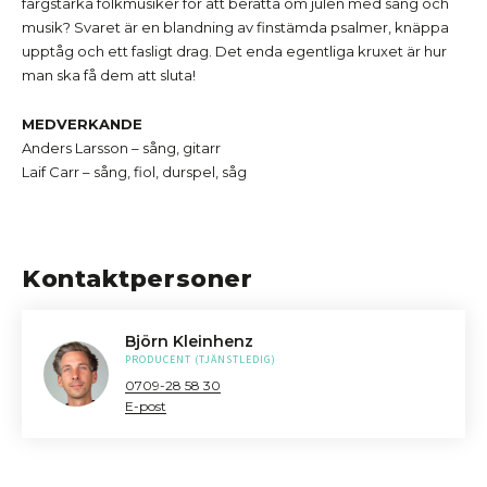
färgstarka folkmusiker för att berätta om julen med sång och
musik? Svaret är en blandning av finstämda psalmer, knäppa
upptåg och ett fasligt drag. Det enda egentliga kruxet är hur
man ska få dem att sluta!
MEDVERKANDE
Anders Larsson – sång, gitarr
Laif Carr – sång, fiol, durspel, såg
Kontaktpersoner
Björn Kleinhenz
PRODUCENT (TJÄNSTLEDIG)
0709-28 58 30
E-post