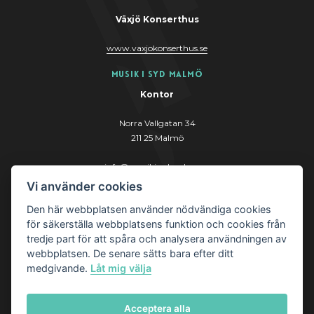
Växjö Konserthus
www.vaxjokonserthus.se
Musik i Syd Malmö
Kontor
Norra Vallgatan 34
211 25 Malmö
info@musikisydmalmo.se
Vi använder cookies
www.musikisydmalmo.se
Den här webbplatsen använder nödvändiga cookies
för säkerställa webbplatsens funktion och cookies från
tredje part för att spåra och analysera användningen av
webbplatsen. De senare sätts bara efter ditt
medgivande.
Låt mig välja
© Musik i Syd AB
Acceptera alla