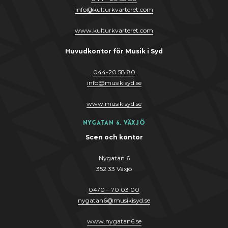
info
@
kulturkvarteret.com
www.kulturkvarteret.com
Huvudkontor för Musik i Syd
044-20 58 80
info
@
musikis
y
d.se
www.musikis
y
d.se
Nygatan 6, Växjö
Scen och kontor
Nygatan 6
352 33 Växjö
0470 – 70 03 00
nygatan6@musikisyd.se
www.nygatan6.se