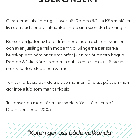
Garanterad julstämning utlovas när Romeo & Julia Kören blåser
liv i den traditionella julmusiken med sina sceniska tolkningar.
Konserten ljuder av toner från medeltiden och renässansen
och även julsånger från modern tid. Sångerna bär starka
budskap och påminner om varför julen är vår största högtid.
Romeo & Julia Kören sveper in publiken i ett mjukt täcke av
musik, kärlek, skratt och värme.
Tomtarna, Lucia och de tre vise männen får plats på scen men
gör inte alltid som man tänkt sig.
Julkonserten med kören har spelats för utsålda hus på
Dramaten sedan 2005.
”Kören ger oss både välkända