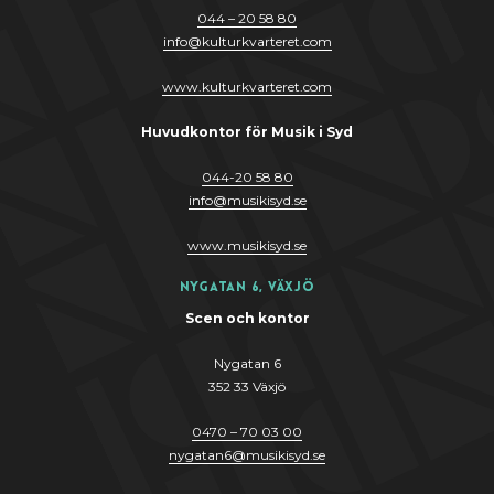
044 – 20 58 80
info
@
kulturkvarteret.com
www.kulturkvarteret.com
Huvudkontor för Musik i Syd
044-20 58 80
info
@
musikis
y
d.se
www.musikis
y
d.se
Nygatan 6, Växjö
Scen och kontor
Nygatan 6
352 33 Växjö
0470 – 70 03 00
nygatan6@musikisyd.se