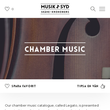
0
Chamber Music
Tipsa en vän
Spara favorit
Our chamber music catalogue, called Legato, is presented