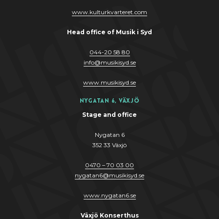
www.kulturkvarteret.com
Head office of Musik i Syd
044-20 58 80
info
@
musikis
y
d.se
www.musikis
y
d.se
Nygatan 6, Växjö
Stage and office
Nygatan 6
352 33 Växjö
0470 – 70 03 00
nygatan6@musikisyd.se
www.nygatan6.se
Växjö Konserthus