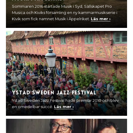
Sommaren 2016 startade Musik i Syd, Sällskapet Pro
Musica och Kiviks församling en ny kammarmusikserie i
Kivik som fick namnet Musik i Äppelriket.
Läs mer ›
Ystad Sweden Jazz Festival
Ystad Sweden Jazz Festival hade premiär 2010 och blev
en omedelbar succé.
Läs mer ›