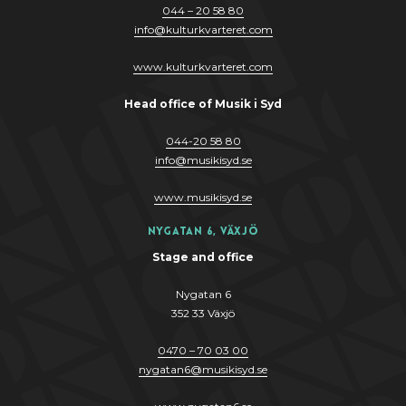
044 – 20 58 80
info
@
kulturkvarteret.com
www.kulturkvarteret.com
Head office of Musik i Syd
044-20 58 80
info
@
musikis
y
d.se
www.musikis
y
d.se
Nygatan 6, Växjö
Stage and office
Nygatan 6
352 33 Växjö
0470 – 70 03 00
nygatan6@musikisyd.se