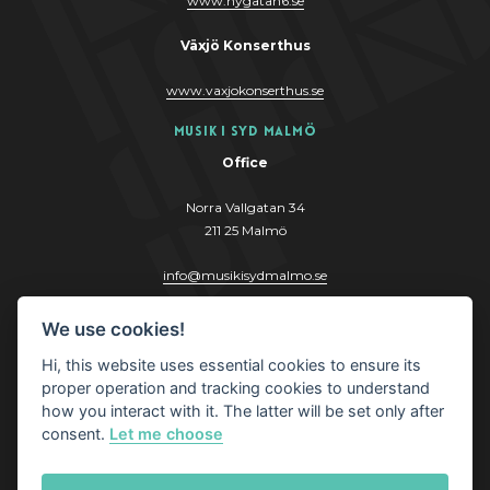
www.nygatan6.se
Växjö Konserthus
www.vaxjokonserthus.se
Musik i Syd Malmö
Office
Norra Vallgatan 34
211 25 Malmö
info@musikisydmalmo.se
www.musikisydmalmo.se
We use cookies!
Hi, this website uses essential cookies to ensure its
proper operation and tracking cookies to understand
how you interact with it. The latter will be set only after
consent.
Let me choose
© Musik i Syd AB