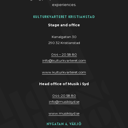
experiences.
Kulturkvarteret Kristianstad
Stage and office
Kanalgatan 30
290 32 Kristianstad
044 – 20 58 80
info
@
kulturkvarteret.com
www.kulturkvarteret.com
Head office of Musik i Syd
044-20 58 80
info
@
musikis
y
d.se
www.musikis
y
d.se
Nygatan 6, Växjö