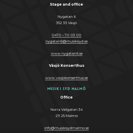
Stage and office
Nygatan 6
352 33 Växjö
0470 – 70 03 00
nygatan6@musikisyd.se
www.nygatan6.se
Växjö Konserthus
www.vaxjokonserthus.se
Musik i Syd Malmö
Office
Norra Vallgatan 34
211 25 Malmö
info@musikisydmalmo.se