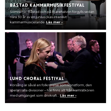
Båstad kammarmusikfestival
Somrarna i Båstad och på Bjärehalvön förgylls sedan
nära 30 år av en juniveckas intensivt
kammarmusicerande.
Läs mer ›
Lund Choral Festival
Körsång är såväl en folkrörelse som konstform, den
spelar i alla divisioner – här finns allt från kamratkören
med umgänget som drivkraft...
Läs mer ›